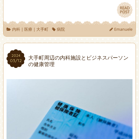
READ
READ
POST
POST
内科
|
医療
|
大手町
病院
Emanuele
2024
2024
大手町周辺の内科施設とビジネスパーソン
03/12
03/12
の健康管理