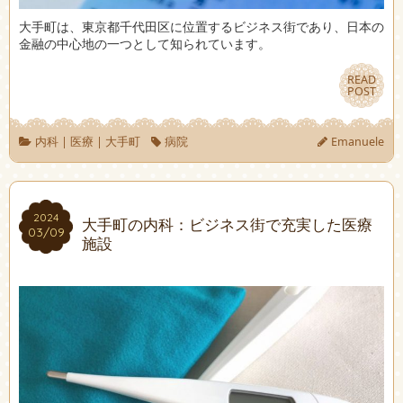
大手町は、東京都千代田区に位置するビジネス街であり、日本の
金融の中心地の一つとして知られています。
READ
READ
POST
POST
内科
|
医療
|
大手町
病院
Emanuele
2024
2024
大手町の内科：ビジネス街で充実した医療
03/09
03/09
施設