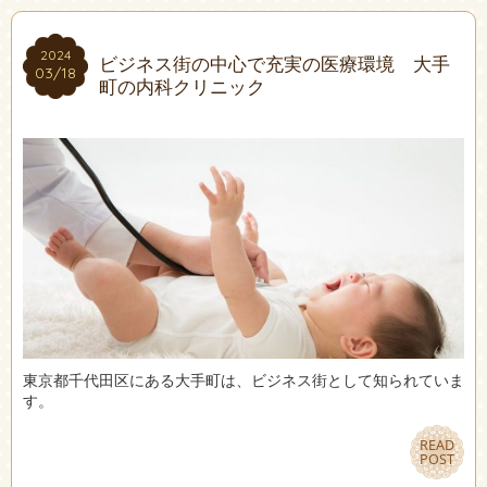
2024
2024
ビジネス街の中心で充実の医療環境 大手
03/18
03/18
町の内科クリニック
東京都千代田区にある大手町は、ビジネス街として知られていま
す。
READ
READ
POST
POST