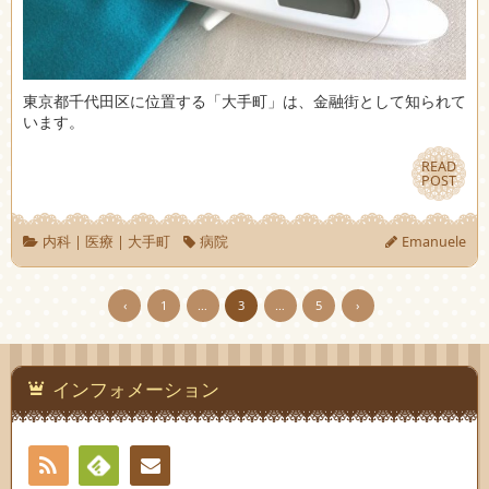
東京都千代田区に位置する「大手町」は、金融街として知られて
います。
READ
READ
POST
POST
内科
|
医療
|
大手町
病院
Emanuele
‹
1
…
3
…
5
›
インフォメーション
RSS