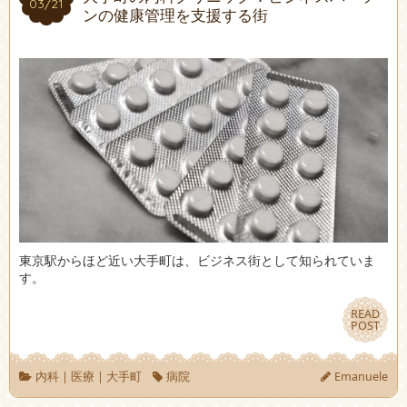
03/21
03/21
ンの健康管理を支援する街
東京駅からほど近い大手町は、ビジネス街として知られていま
す。
READ
READ
POST
POST
内科
|
医療
|
大手町
病院
Emanuele