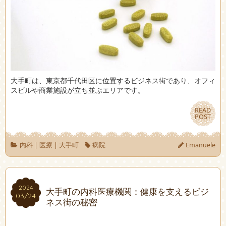
大手町は、東京都千代田区に位置するビジネス街であり、オフィ
スビルや商業施設が立ち並ぶエリアです。
READ
READ
POST
POST
内科
|
医療
|
大手町
病院
Emanuele
2024
2024
大手町の内科医療機関：健康を支えるビジ
03/24
03/24
ネス街の秘密