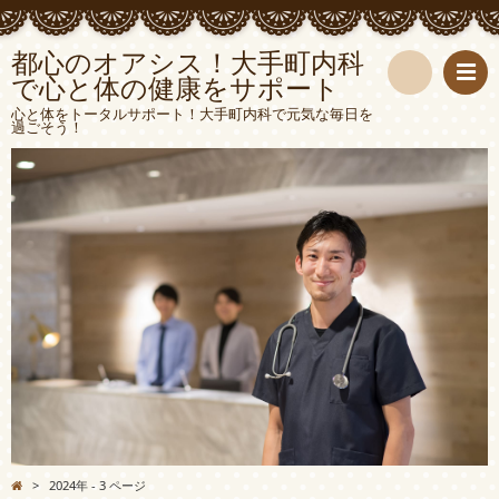
都心のオアシス！大手町内科
で心と体の健康をサポート
検
心と体をトータルサポート！大手町内科で元気な毎日を
過ごそう！
索
>
2024年 - 3 ページ