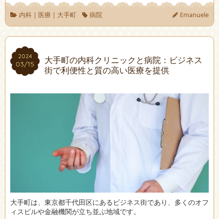
内科
|
医療
|
大手町
病院
Emanuele
2024
2024
大手町の内科クリニックと病院：ビジネス
03/15
03/15
街で利便性と質の高い医療を提供
大手町は、東京都千代田区にあるビジネス街であり、多くのオフ
ィスビルや金融機関が立ち並ぶ地域です。