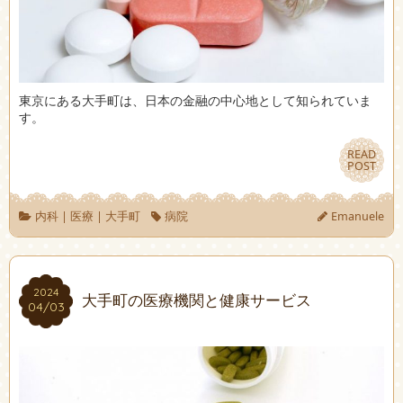
東京にある大手町は、日本の金融の中心地として知られていま
す。
READ
READ
POST
POST
内科
|
医療
|
大手町
病院
Emanuele
2024
2024
大手町の医療機関と健康サービス
04/03
04/03