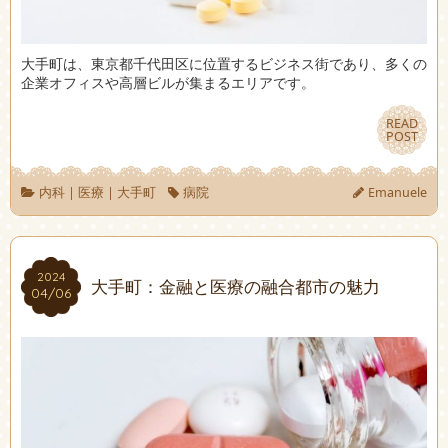
大手町は、東京都千代田区に位置するビジネス街であり、多くの
企業オフィスや高層ビルが集まるエリアです。
READ
READ
POST
POST
内科
|
医療
|
大手町
病院
Emanuele
2024
2024
大手町：金融と医療の融合都市の魅力
04/06
04/06