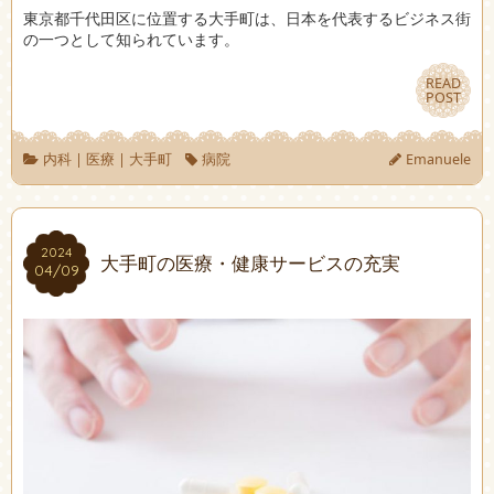
東京都千代田区に位置する大手町は、日本を代表するビジネス街
の一つとして知られています。
READ
READ
POST
POST
内科
|
医療
|
大手町
病院
Emanuele
2024
2024
大手町の医療・健康サービスの充実
04/09
04/09