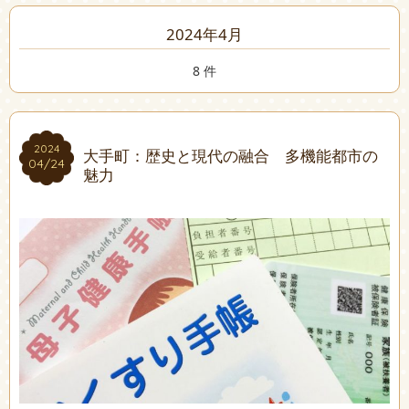
2024年4月
8 件
2024
2024
大手町：歴史と現代の融合 多機能都市の
04/24
04/24
魅力