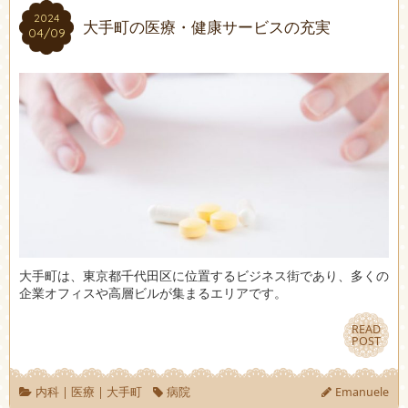
2024
2024
大手町の医療・健康サービスの充実
04/09
04/09
大手町は、東京都千代田区に位置するビジネス街であり、多くの
企業オフィスや高層ビルが集まるエリアです。
READ
READ
POST
POST
内科
|
医療
|
大手町
病院
Emanuele