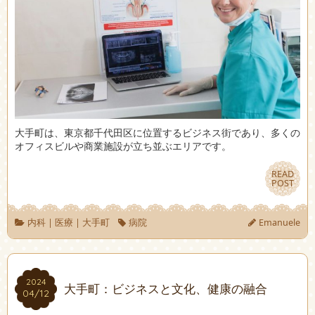
大手町は、東京都千代田区に位置するビジネス街であり、多くの
オフィスビルや商業施設が立ち並ぶエリアです。
READ
READ
POST
POST
内科
|
医療
|
大手町
病院
Emanuele
2024
2024
大手町：ビジネスと文化、健康の融合
04/12
04/12