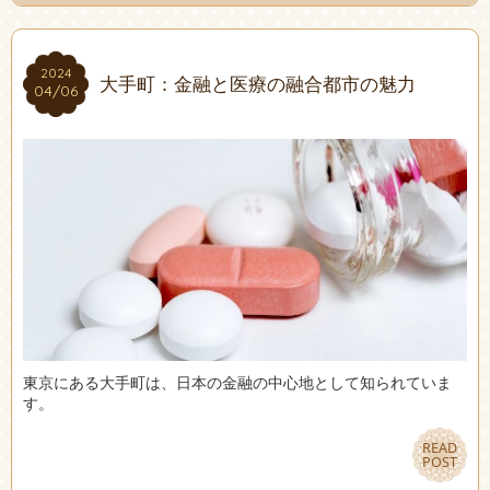
2024
2024
大手町：金融と医療の融合都市の魅力
04/06
04/06
東京にある大手町は、日本の金融の中心地として知られていま
す。
READ
READ
POST
POST