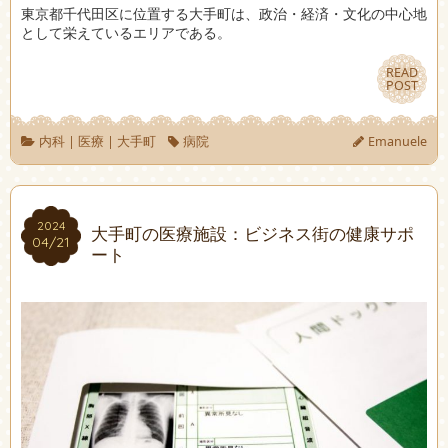
東京都千代田区に位置する大手町は、政治・経済・文化の中心地
として栄えているエリアである。
READ
READ
POST
POST
内科
|
医療
|
大手町
病院
Emanuele
2024
2024
大手町の医療施設：ビジネス街の健康サポ
04/21
04/21
ート