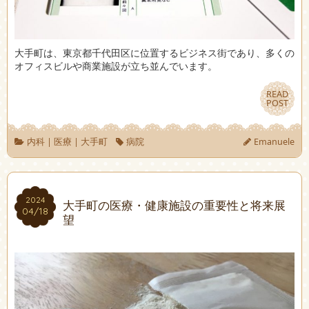
大手町は、東京都千代田区に位置するビジネス街であり、多くの
オフィスビルや商業施設が立ち並んでいます。
READ
READ
POST
POST
内科
|
医療
|
大手町
病院
Emanuele
2024
2024
大手町の医療・健康施設の重要性と将来展
04/18
04/18
望