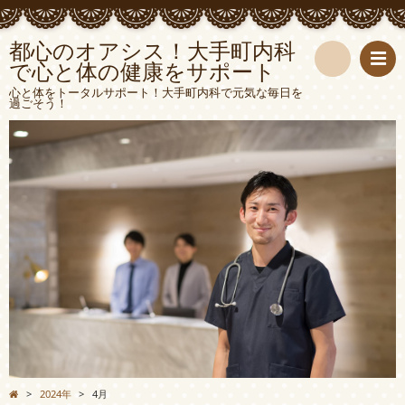
都心のオアシス！大手町内科
で心と体の健康をサポート
検
心と体をトータルサポート！大手町内科で元気な毎日を
過ごそう！
索
>
2024年
>
4月