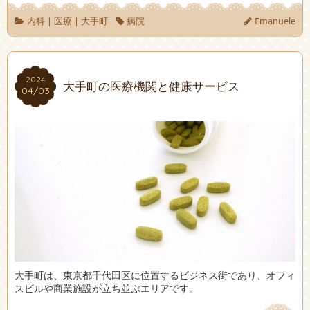
内科
|
医療
|
大手町
病院
Emanuele
2024
2024
大手町の医療機関と健康サービス
04/03
04/03
大手町は、東京都千代田区に位置するビジネス街であり、オフィ
スビルや商業施設が立ち並ぶエリアです。