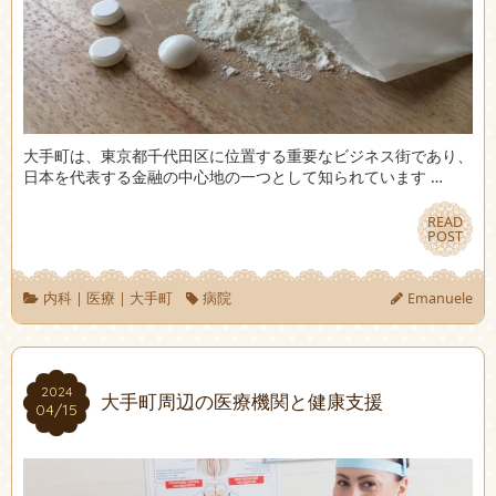
大手町は、東京都千代田区に位置する重要なビジネス街であり、
日本を代表する金融の中心地の一つとして知られています …
READ
READ
POST
POST
内科
|
医療
|
大手町
病院
Emanuele
2024
2024
大手町周辺の医療機関と健康支援
04/15
04/15