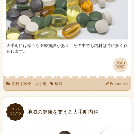
大手町には様々な医療施設があり、その中でも内科は特に多く存
在します。
READ
READ
POST
POST
内科
|
医療
|
大手町
病院
Emanuele
2024
2024
地域の健康を支える大手町内科
02/12
02/12