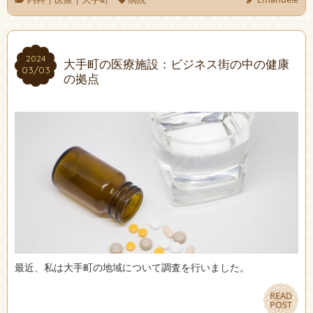
2024
2024
大手町の医療施設：ビジネス街の中の健康
03/03
03/03
の拠点
最近、私は大手町の地域について調査を行いました。
READ
READ
POST
POST