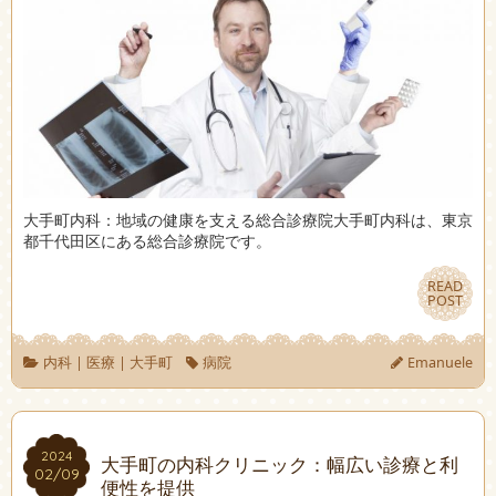
大手町内科：地域の健康を支える総合診療院大手町内科は、東京
都千代田区にある総合診療院です。
READ
READ
POST
POST
内科
|
医療
|
大手町
病院
Emanuele
2024
2024
大手町の内科クリニック：幅広い診療と利
02/09
02/09
便性を提供