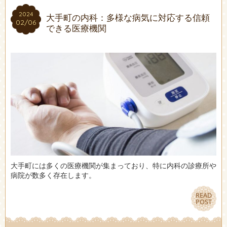
2024
2024
大手町の内科：多様な病気に対応する信頼
02/06
02/06
できる医療機関
大手町には多くの医療機関が集まっており、特に内科の診療所や
病院が数多く存在します。
READ
READ
POST
POST