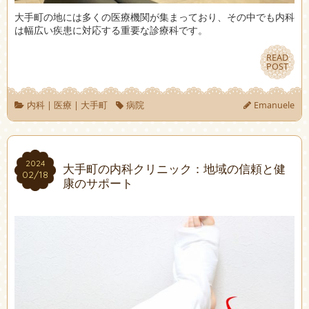
大手町の地には多くの医療機関が集まっており、その中でも内科
は幅広い疾患に対応する重要な診療科です。
READ
READ
POST
POST
内科
|
医療
|
大手町
病院
Emanuele
2024
2024
大手町の内科クリニック：地域の信頼と健
02/18
02/18
康のサポート