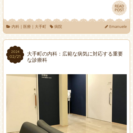
READ
READ
POST
POST
内科
|
医療
|
大手町
病院
Emanuele
2024
2024
大手町の内科：広範な病気に対応する重要
02/21
02/21
な診療科