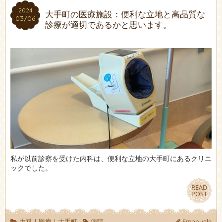
2024
2024
大手町の医療施設：便利な立地と高品質な
03/06
03/06
診療が適切であるかと思います。
私が以前診察を受けた内科は、便利な立地の大手町にあるクリニ
ックでした。
READ
READ
POST
POST
内科
|
医療
|
大手町
病院
Emanuele