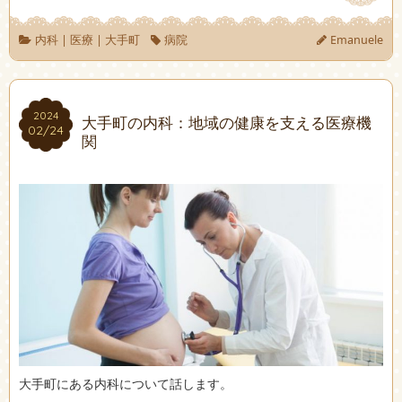
内科
|
医療
|
大手町
病院
Emanuele
2024
2024
大手町の内科：地域の健康を支える医療機
02/24
02/24
関
大手町にある内科について話します。