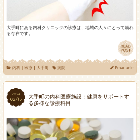
大手町にある内科クリニックの診療は、地域の人々にとって頼れ
る存在です。
READ
READ
POST
POST
内科
|
医療
|
大手町
病院
Emanuele
2024
2024
大手町の内科医療施設：健康をサポートす
02/15
02/15
る多様な診療科目