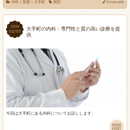
内科
|
医療
|
大手町
病院
Emanuele
2024
2024
大手町の内科：専門性と質の高い診療を提
02/03
02/03
供
今回は大手町にある内科についてお話しします。
READ
READ
POST
POST