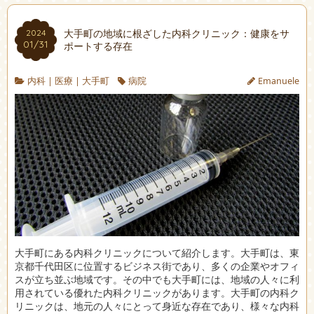
大手町の地域に根ざした内科クリニック：健康をサ
2024
01/31
ポートする存在
内科
|
医療
|
大手町
病院
Emanuele
大手町にある内科クリニックについて紹介します。
大手町は、東
京都千代田区に位置するビジネス街であり、多くの企業やオフィ
スが立ち並ぶ地域です。その中でも大手町には、地域の人々に利
用されている優れた内科クリニックがあります。大手町の内科ク
リニックは、地元の人々にとって身近な存在であり、様々な内科