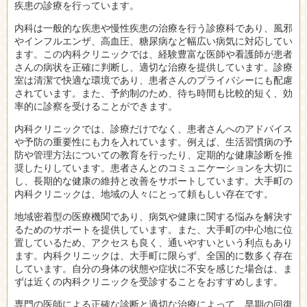
疾患の診療を行っています。
内科は一般的な疾患や慢性疾患の治療を行う診療科であり、風邪
やインフルエンザ、高血圧、糖尿病など幅広い病気に対応してい
ます。この内科クリニックでは、経験豊富な医師や看護師が患者
さんの病状を正確に判断し、適切な治療を提供しています。診療
室は清潔で快適な環境であり、患者さんのプライバシーにも配慮
されています。また、予約制のため、待ち時間も比較的短く、効
率的に診察を受けることができます。
内科クリニックでは、診療だけでなく、患者さんへのアドバイス
や予防の重要性にも力を入れています。例えば、生活習慣病の予
防や管理方法についての教育を行ったり、定期的な健康診断を推
奨したりしています。患者さんとのコミュニケーションを大切に
し、長期的な健康の維持と改善をサポートしています。大手町の
内科クリニックは、地域の人々にとって頼もしい存在です。
地域密着型の医療機関であり、病気や健康に関する悩みを解決す
るためのサポートを提供しています。また、大手町の中心地に位
置しているため、アクセスも良く、通いやすいという利点もあり
ます。内科クリニックは、大手町に限らず、全国的に数多く存在
しています。自分の身体の状態や症状に不安を感じた場合は、ま
ずは近くの内科クリニックを受診することをおすすめします。
専門の医師による正確な診断と適切な治療によって、早期の回復