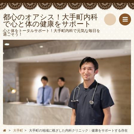
都心のオアシス！大手町内科
で心と体の健康をサポート
検
心と体をトータルサポート！大手町内科で元気な毎日を
過ごそう！
索
>
大手町
>
大手町の地域に根ざした内科クリニック：健康をサポートする存在