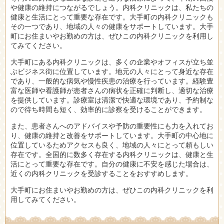
や健康の維持につながるでしょう。内科クリニックは、私たちの
健康と生活にとって重要な存在です。大手町の内科クリニックも
その一つであり、地域の人々の健康をサポートしています。大手
町にお住まいやお勤めの方は、ぜひこの内科クリニックを利用し
てみてください。
大手町にある内科クリニックは、多くの企業やオフィスが立ち並
ぶビジネス街に位置しています。地元の人々にとって身近な存在
であり、一般的な病気や慢性疾患の治療を行っています。経験豊
富な医師や看護師が患者さんの病状を正確に判断し、適切な治療
を提供しています。診療室は清潔で快適な環境であり、予約制な
ので待ち時間も短く、効率的に診察を受けることができます。
また、患者さんへのアドバイスや予防の重要性にも力を入れてお
り、健康の維持と改善をサポートしています。大手町の中心地に
位置しているためアクセスも良く、地域の人々にとって頼もしい
存在です。全国的に数多く存在する内科クリニックは、健康と生
活にとって重要な存在です。自分の健康に不安を感じた場合は、
近くの内科クリニックを受診することをおすすめします。
大手町にお住まいやお勤めの方は、ぜひこの内科クリニックを利
用してみてください。